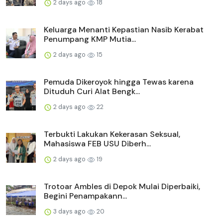
2 days ago
18
Keluarga Menanti Kepastian Nasib Kerabat
Penumpang KMP Mutia...
2 days ago
15
Pemuda Dikeroyok hingga Tewas karena
Dituduh Curi Alat Bengk...
2 days ago
22
Terbukti Lakukan Kekerasan Seksual,
Mahasiswa FEB USU Diberh...
2 days ago
19
Trotoar Ambles di Depok Mulai Diperbaiki,
Begini Penampakann...
3 days ago
20