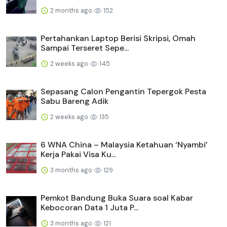
2 months ago
152
Pertahankan Laptop Berisi Skripsi, Omah
Sampai Terseret Sepe...
2 weeks ago
145
Sepasang Calon Pengantin Tepergok Pesta
Sabu Bareng Adik
2 weeks ago
135
6 WNA China – Malaysia Ketahuan ‘Nyambi’
Kerja Pakai Visa Ku...
3 months ago
129
Pemkot Bandung Buka Suara soal Kabar
Kebocoran Data 1 Juta P...
3 months ago
121