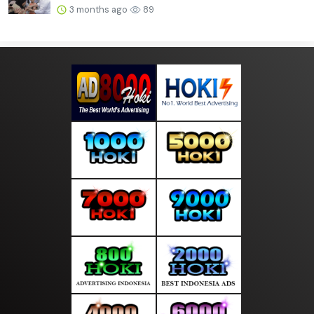
3 months ago
89