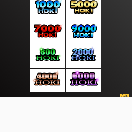
About Us
·
Contact Us
·
Terms & Conditions
·
© suratpagi.com 2026. All rights are reserved