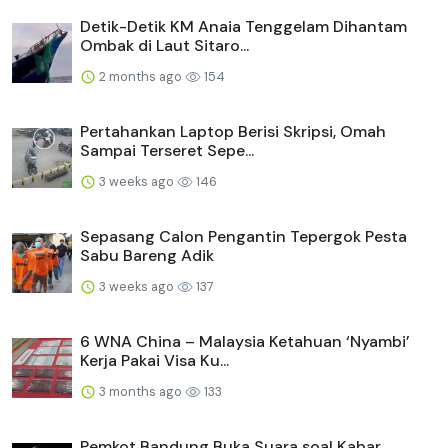
Detik-Detik KM Anaia Tenggelam Dihantam
Ombak di Laut Sitaro...
2 months ago
154
Pertahankan Laptop Berisi Skripsi, Omah
Sampai Terseret Sepe...
3 weeks ago
146
Sepasang Calon Pengantin Tepergok Pesta
Sabu Bareng Adik
3 weeks ago
137
6 WNA China – Malaysia Ketahuan ‘Nyambi’
Kerja Pakai Visa Ku...
3 months ago
133
Pemkot Bandung Buka Suara soal Kabar