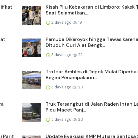
ifikat
Kisah Pilu Kebakaran di Limboro: Kakek
Saat Selamatkan...
2 days ago
19
bat
Pemuda Dikeroyok hingga Tewas karen
Dituduh Curi Alat Bengk...
3 days ago
22
Trotoar Ambles di Depok Mulai Diperbaik
Begini Penampakann...
3 days ago
20
ga
Truk Tersangkut di Jalan Raden Intan
Picu Macet Panj...
3 days ago
20
 Parit
Update Evakuasi KMP Mutiara Sentosa 