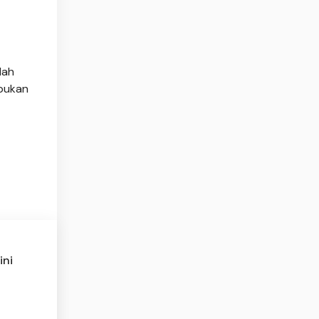
lah
 bukan
ini