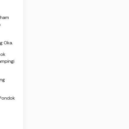
paham
a
g Oka.
pok
ampingi
ang
 Pondok