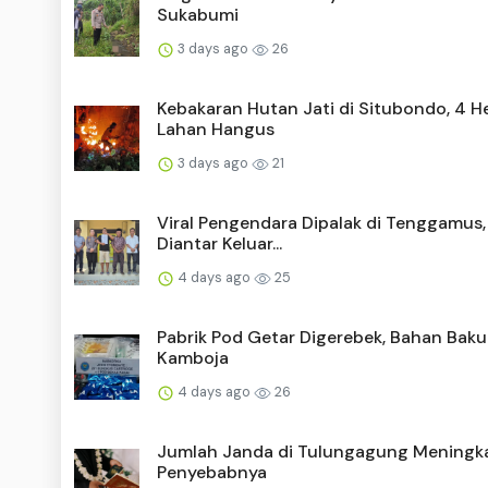
Sukabumi
3 days ago
26
Kebakaran Hutan Jati di Situbondo, 4 H
Lahan Hangus
3 days ago
21
Viral Pengendara Dipalak di Tenggamus,
Diantar Keluar...
4 days ago
25
Pabrik Pod Getar Digerebek, Bahan Baku
Kamboja
4 days ago
26
Jumlah Janda di Tulungagung Meningkat
Penyebabnya