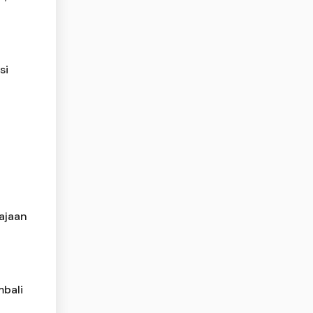
si
rajaan
mbali