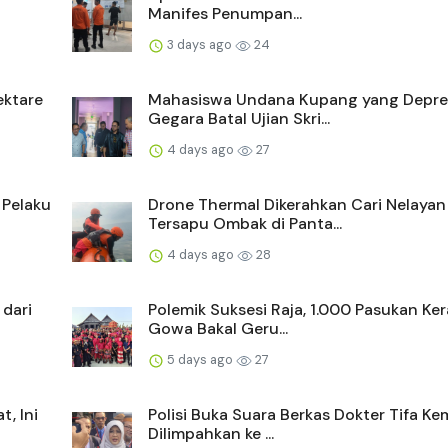
Manifes Penumpan...
3 days ago
24
ektare
Mahasiswa Undana Kupang yang Depre
Gegara Batal Ujian Skri...
4 days ago
27
 Pelaku
Drone Thermal Dikerahkan Cari Nelayan
Tersapu Ombak di Panta...
4 days ago
28
 dari
Polemik Suksesi Raja, 1.000 Pasukan Ke
Gowa Bakal Geru...
5 days ago
27
, Ini
Polisi Buka Suara Berkas Dokter Tifa Ke
Dilimpahkan ke ...