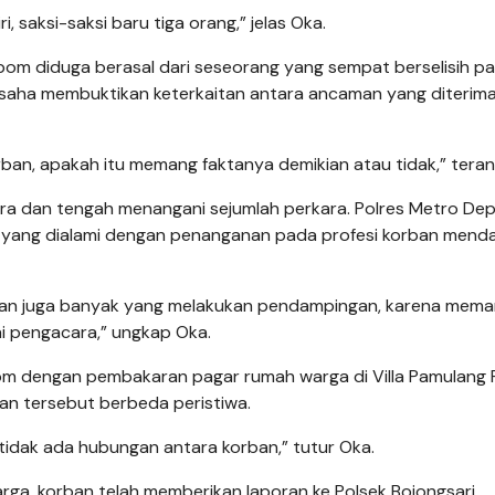
, saksi-saksi baru tiga orang,” jelas Oka.
 bom diduga berasal dari seseorang yang sempat berselisih 
saha membuktikan keterkaitan antara ancaman yang diterim
ban, apakah itu memang faktanya demikian atau tidak,” teran
cara dan tengah menangani sejumlah perkara. Polres Metro De
r yang dialami dengan penanganan pada profesi korban mend
kutan juga banyak yang melakukan pendampingan, karena mem
i pengacara,” ungkap Oka.
bom dengan pembakaran pagar rumah warga di Villa Pamulang
an tersebut berbeda peristiwa.
 tidak ada hubungan antara korban,” tutur Oka.
ga, korban telah memberikan laporan ke Polsek Bojongsari.