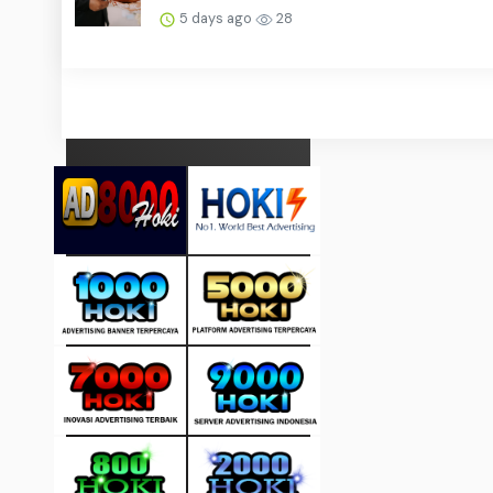
5 days ago
28