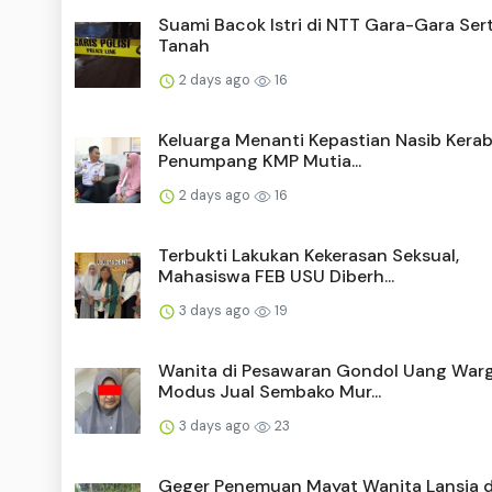
Suami Bacok Istri di NTT Gara-Gara Sert
Tanah
2 days ago
16
Keluarga Menanti Kepastian Nasib Kera
Penumpang KMP Mutia...
2 days ago
16
Terbukti Lakukan Kekerasan Seksual,
Mahasiswa FEB USU Diberh...
3 days ago
19
Wanita di Pesawaran Gondol Uang War
Modus Jual Sembako Mur...
3 days ago
23
Geger Penemuan Mayat Wanita Lansia di