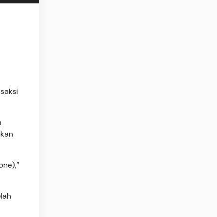
 saksi
n
ekan
one),”
elah