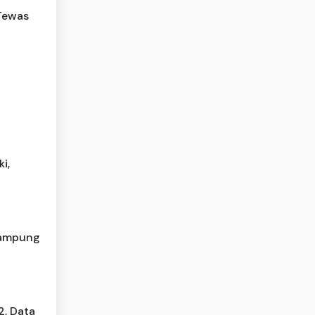
 Tewas
a
i,
 Lampung
2, Data