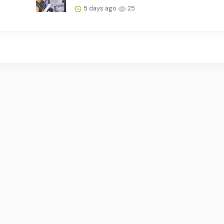
5 days ago
25