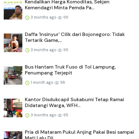
Kendalikan Harga Komoditas, Sekjen
Kemendagri Minta Pemda Pa...
3 months ago
99
Daffa 'Insinyur' Cilik dari Bojonegoro: Tidak
Tertarik Game,...
3 months ago
99
Bus Hantam Truk Fuso di Tol Lampung,
Penumpang Terjepit
1 month ago
96
Kantor Disdukcapil Sukabumi Tetap Ramai
Didatangi Warga, WFH...
3 months ago
95
Pria di Mataram Pukul Anjing Pakai Besi sampai
Mati Lalu Dij...