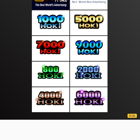
About Us
·
Contact Us
·
Terms & Conditions
·