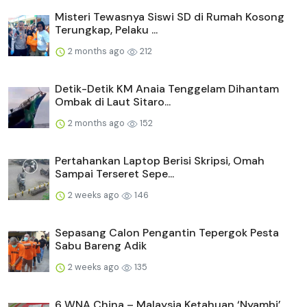
Misteri Tewasnya Siswi SD di Rumah Kosong
Terungkap, Pelaku ...
2 months ago
212
Detik-Detik KM Anaia Tenggelam Dihantam
Ombak di Laut Sitaro...
2 months ago
152
Pertahankan Laptop Berisi Skripsi, Omah
Sampai Terseret Sepe...
2 weeks ago
146
Sepasang Calon Pengantin Tepergok Pesta
Sabu Bareng Adik
2 weeks ago
135
6 WNA China – Malaysia Ketahuan ‘Nyambi’