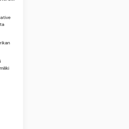
ative
ta
rikan
i
iliki
s