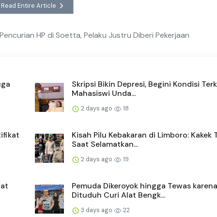
Read Entire Article
 Pencurian HP di Soetta, Pelaku Justru Diberi Pekerjaan
uga
Skripsi Bikin Depresi, Begini Kondisi Terk
Mahasiswi Unda...
2 days ago
18
ifikat
Kisah Pilu Kebakaran di Limboro: Kakek
Saat Selamatkan...
2 days ago
19
bat
Pemuda Dikeroyok hingga Tewas karen
Dituduh Curi Alat Bengk...
3 days ago
22