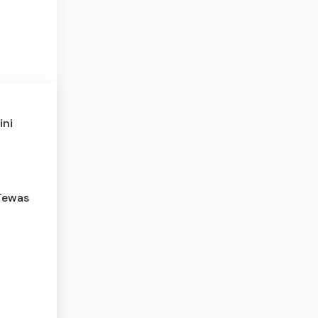
ini
 Tewas
a