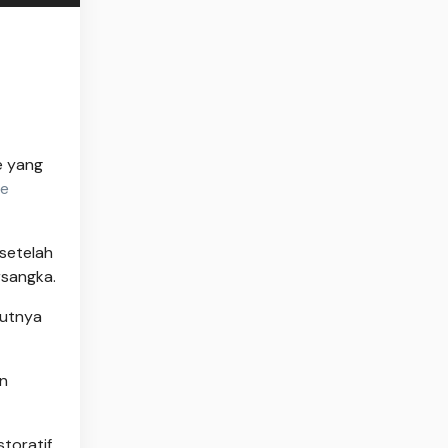
 yang
ve
setelah
rsangka.
jutnya
an
toratif