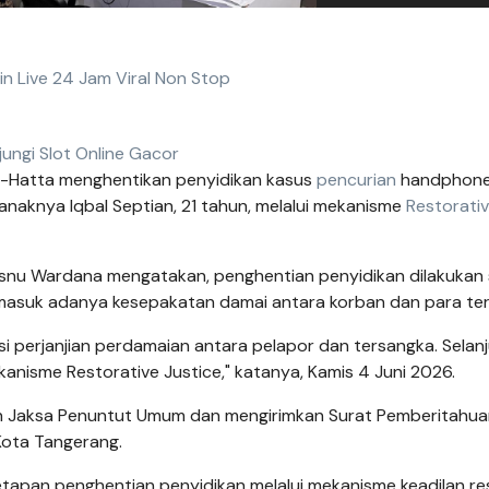
in Live 24 Jam Viral Non Stop
jungi Slot Online Gacor
-Hatta menghentikan penyidikan kasus
pencurian
handphone
anaknya Iqbal Septian, 21 tahun, melalui mekanisme
Restorati
snu Wardana mengatakan, penghentian penyidikan dilakukan 
ermasuk adanya kesepakatan damai antara korban dan para te
si perjanjian perdamaian antara pelapor dan tersangka. Selan
kanisme Restorative Justice," katanya, Kamis 4 Juni 2026.
ngan Jaksa Penuntut Umum dan mengirimkan Surat Pemberitahu
Kota Tangerang.
tapan penghentian penyidikan melalui mekanisme keadilan res