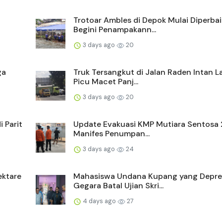
Trotoar Ambles di Depok Mulai Diperbaik
Begini Penampakann...
3 days ago
20
ga
Truk Tersangkut di Jalan Raden Intan
Picu Macet Panj...
3 days ago
20
 Parit
Update Evakuasi KMP Mutiara Sentosa 
Manifes Penumpan...
3 days ago
24
ektare
Mahasiswa Undana Kupang yang Depre
Gegara Batal Ujian Skri...
4 days ago
27