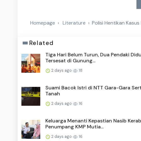
Homepage
Literature
Polisi Hentikan Kasus
Related
Tiga Hari Belum Turun, Dua Pendaki Did
Tersesat di Gunung...
2 days ago
18
Suami Bacok Istri di NTT Gara-Gara Sert
Tanah
2 days ago
16
Keluarga Menanti Kepastian Nasib Kera
Penumpang KMP Mutia...
2 days ago
16