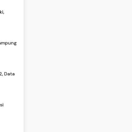
i,
 Lampung
2, Data
si