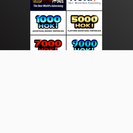
About Us
·
Contact Us
·
Terms & Conditions
·