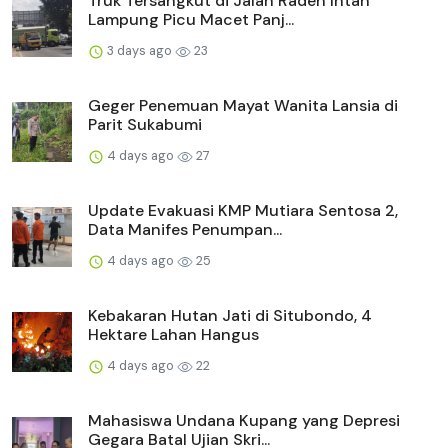
Truk Tersangkut di Jalan Raden Intan
Lampung Picu Macet Panj...
3 days ago
23
Geger Penemuan Mayat Wanita Lansia di
Parit Sukabumi
4 days ago
27
Update Evakuasi KMP Mutiara Sentosa 2,
Data Manifes Penumpan...
4 days ago
25
Kebakaran Hutan Jati di Situbondo, 4
Hektare Lahan Hangus
4 days ago
22
Mahasiswa Undana Kupang yang Depresi
Gegara Batal Ujian Skri...