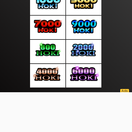
About Us
·
Contact Us
·
Terms & Conditions
·
© suratpagi.com 2026. All rights are reserved
Global Sports |
Otomotif Global |
International |
Global news |
Kuliner