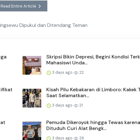
Read Entire Article
 Pringsewu Dipukul dan Ditendang Teman
uga
Skripsi Bikin Depresi, Begini Kondisi Terk
Mahasiswi Unda...
3 days ago
22
ifikat
Kisah Pilu Kebakaran di Limboro: Kakek
Saat Selamatkan...
3 days ago
21
bat
Pemuda Dikeroyok hingga Tewas karen
Dituduh Curi Alat Bengk...
3 days ago
26