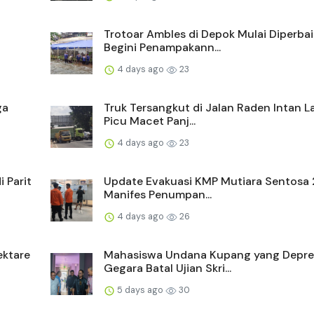
Trotoar Ambles di Depok Mulai Diperbaik
Begini Penampakann...
4 days ago
23
ga
Truk Tersangkut di Jalan Raden Intan
Picu Macet Panj...
4 days ago
23
 Parit
Update Evakuasi KMP Mutiara Sentosa 
Manifes Penumpan...
4 days ago
26
ektare
Mahasiswa Undana Kupang yang Depre
Gegara Batal Ujian Skri...
5 days ago
30