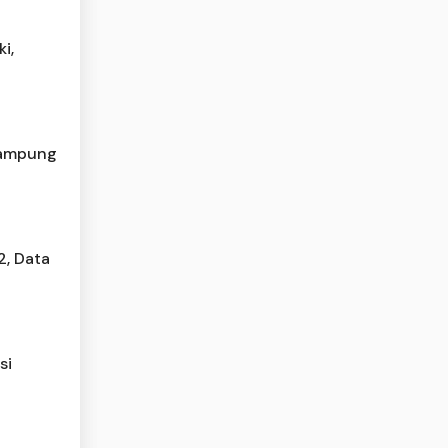
i,
 Lampung
2, Data
si