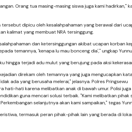
rangan. Orang tua masing-masing siswa juga kami hadirkan," k
en tersebut dipicu oleh kesalahpahaman yang berawal dari uc
n kalimat yang membuat NRA tersinggung.
 kesalahpahaman dan ketersinggungan akibat ucapan korban k
epada temannya, 'kenapa lu mau bonceng dia'," ungkap Yunnu
 hingga terjadi adu mulut yang berujung pada aksi kekerasa
at kejadian direkam oleh temannya yang juga mengucapkan kat
idak ada yang berusaha melerai," jelasnya. Polres Pringsewu
 hati-hati karena melibatkan anak di bawah umur. Polisi juga
ndidikan guna mencari solusi terbaik. "Kami melibatkan pihak 
. Perkembangan selanjutnya akan kami sampaikan," tegas Yunn
peristiwa, termasuk peran pihak-pihak lain yang berada di loka