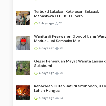
Terbukti Lakukan Kekerasan Seksual,
Mahasiswa FEB USU Diberh...
3 days ago
23
Wanita di Pesawaran Gondol Uang War
Modus Jual Sembako Mur...
4 days ago
25
Geger Penemuan Mayat Wanita Lansia di
Sukabumi
4 days ago
29
Kebakaran Hutan Jati di Situbondo, 4 H
Lahan Hangus
4 days ago
23