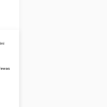
ini
 Tewas
a