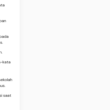
ata
apan
epada
s.
n.
a-kata
sekolah
us.
si saat