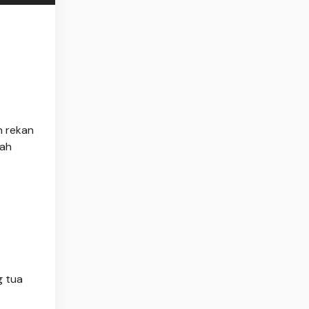
h rekan
jah
g tua