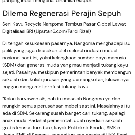
panjang lebar mengenai dinamika ekspor.
Dilema Regenerasi Perajin Sepuh
Seni Kayu Recycle Nangoma Tembus Pasar Global Lewat
Digitalisasi BRI (Liputan6.com/Fardi Rizal)
Di tengah kesuksesan pasarnya, Nangoma menghadapi isu
pelik yang juga dirasakan oleh seluruh industri mebel
nasional saat ini, yakni kelangkaan sumber daya manusia
(SDM) dari generasi muda yang mau menjadi tukang kayu
sejati. Pasalnya, meskipun pemerintah banyak membangun
sekolah dan kuliah jurusan yang bersangkutan, lulusannya
enggan mengambil profesi tukang kayu.
"Kalau karyawan sih, nah itu masalah Nangoma ya dan
mungkin semua perusahaan mebel saat ini. Masalahnya itu
ada di SDM. Sekarang susah banget cari tukang, apalagi
anak muda. Padahal pemerintah udah nyediain sekolah
gratis khusus furniture, kayak Politeknik Kendal, SMK 5
Jogja, SMK di Semanu, sampai jurusan desain di UNY. Kami