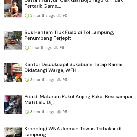
Daffa 'Insinyur' Cilik dari Bojonegoro: Tidak
Tertarik Game,...
3 months ago
99
Bus Hantam Truk Fuso di Tol Lampung,
Penumpang Terjepit
1 month ago
96
Kantor Disdukcapil Sukabumi Tetap Ramai
Didatangi Warga, WFH...
3 months ago
95
Pria di Mataram Pukul Anjing Pakai Besi sampai
Mati Lalu Dij...
3 months ago
95
Kronologi WNA Jerman Tewas Terbakar di
Lampung