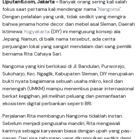
Liputan6.com, Jakarta -
Banyak orang sering kali salah
fokus saat pertama kali mendengar nama '
Nangoma
'.
Dengan pelafalan yang unik, tidak sedikit yang mengira
bahwa jenama home decor dan mebel asal Sleman, Daerah
Istimewa
Yogyakarta
(DIY) ini mengusung konsep ala
Jepang. Namun, di balik nama tersebut, ada cerita
perjuangan lokal yang sangat mendalam dari sang pemilik
bernama Rita Cahaya Sari.
Nangoma yang kini berlokasi di Jl. Bandulan, Purworejo,
Sukoharjo, Kec. Ngaglik, Kabupaten Sleman, DIY merupakan
bukti nyata bagaimana sebuah usaha mikro, kecil dan
menengah (UMKM) mampu menembus pasar internasional
berkat kegigihan, jeli melihat peluang dan pemanfaatan
ekosistem digital perbankan seperti BRI.
Perjalanan Rita membangun Nangoma tidaklah instan.
Sebelum menjadi pengusaha mandiri, Rita mengawali
karirnya sebagai karyawan biasa dengan upah yang pas-
pasan. Dari sisa tabungan yang dikumpulkan sedikit demi