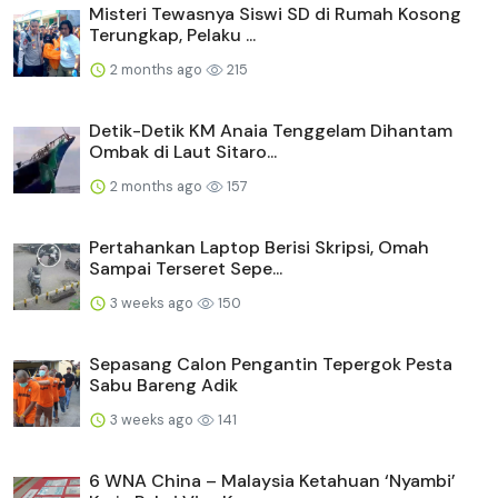
Misteri Tewasnya Siswi SD di Rumah Kosong
Terungkap, Pelaku ...
2 months ago
215
Detik-Detik KM Anaia Tenggelam Dihantam
Ombak di Laut Sitaro...
2 months ago
157
Pertahankan Laptop Berisi Skripsi, Omah
Sampai Terseret Sepe...
3 weeks ago
150
Sepasang Calon Pengantin Tepergok Pesta
Sabu Bareng Adik
3 weeks ago
141
6 WNA China – Malaysia Ketahuan ‘Nyambi’