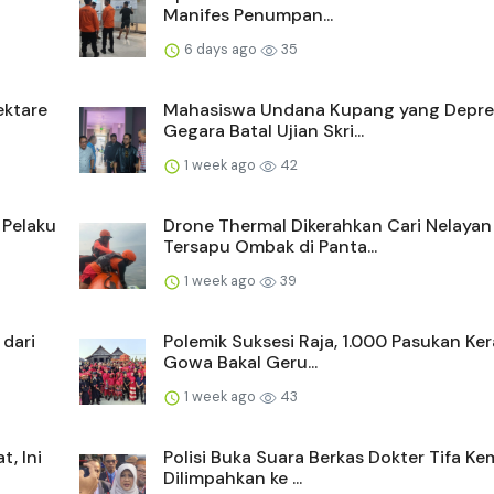
Manifes Penumpan...
6 days ago
35
ektare
Mahasiswa Undana Kupang yang Depre
Gegara Batal Ujian Skri...
1 week ago
42
 Pelaku
Drone Thermal Dikerahkan Cari Nelayan
Tersapu Ombak di Panta...
1 week ago
39
 dari
Polemik Suksesi Raja, 1.000 Pasukan Ke
Gowa Bakal Geru...
1 week ago
43
, Ini
Polisi Buka Suara Berkas Dokter Tifa Ke
Dilimpahkan ke ...