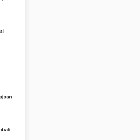
si
rajaan
mbali