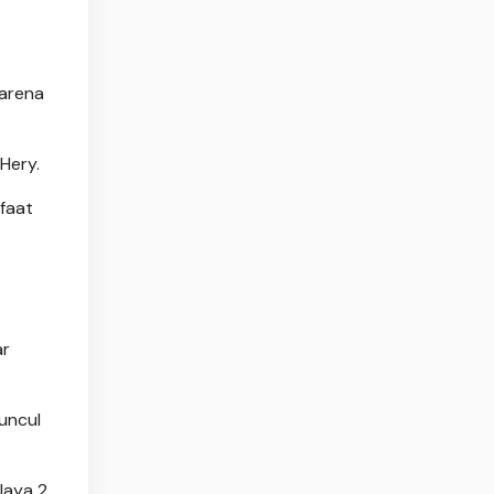
karena
Hery.
faat
ar
uncul
Jaya 2