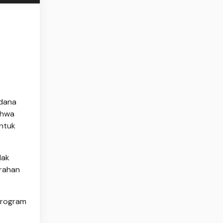
 dana
ahwa
ntuk
dak
arahan
program