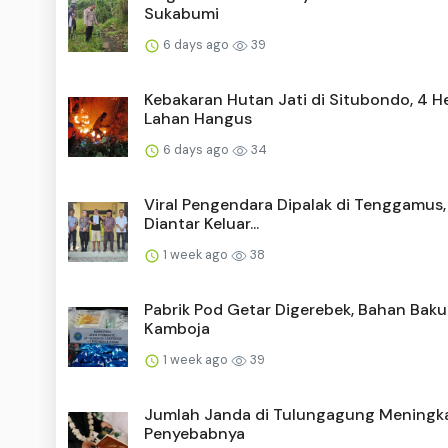
Sukabumi
6 days ago
39
Kebakaran Hutan Jati di Situbondo, 4 H
Lahan Hangus
6 days ago
34
Viral Pengendara Dipalak di Tenggamus,
Diantar Keluar...
1 week ago
38
Pabrik Pod Getar Digerebek, Bahan Baku
Kamboja
1 week ago
39
Jumlah Janda di Tulungagung Meningkat
Penyebabnya