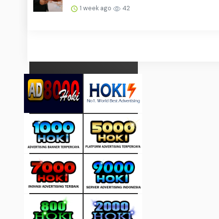
1 week ago
42