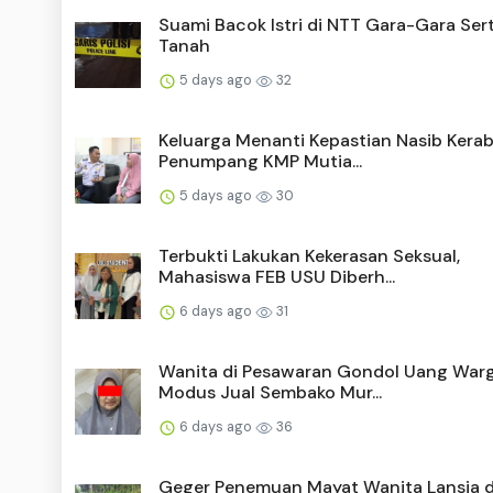
Suami Bacok Istri di NTT Gara-Gara Sert
Tanah
5 days ago
32
Keluarga Menanti Kepastian Nasib Kera
Penumpang KMP Mutia...
5 days ago
30
Terbukti Lakukan Kekerasan Seksual,
Mahasiswa FEB USU Diberh...
6 days ago
31
Wanita di Pesawaran Gondol Uang War
Modus Jual Sembako Mur...
6 days ago
36
Geger Penemuan Mayat Wanita Lansia di