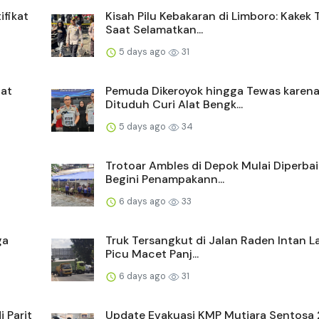
ifikat
Kisah Pilu Kebakaran di Limboro: Kakek
Saat Selamatkan...
5 days ago
31
bat
Pemuda Dikeroyok hingga Tewas karen
Dituduh Curi Alat Bengk...
5 days ago
34
Trotoar Ambles di Depok Mulai Diperbaik
Begini Penampakann...
6 days ago
33
ga
Truk Tersangkut di Jalan Raden Intan
Picu Macet Panj...
6 days ago
31
 Parit
Update Evakuasi KMP Mutiara Sentosa 