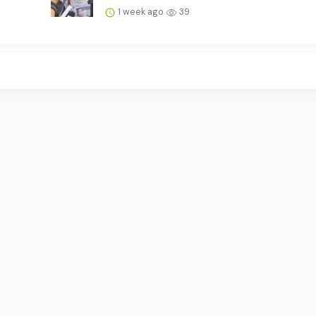
1 week ago
39