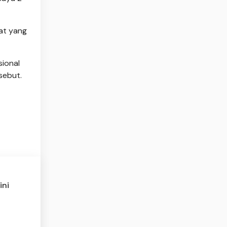
at yang
sional
sebut.
ini