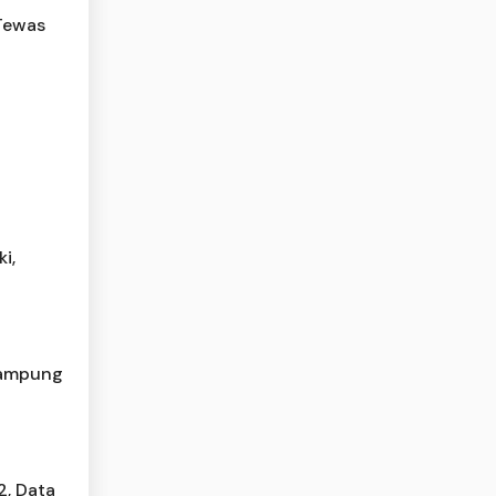
 Tewas
a
i,
 Lampung
2, Data