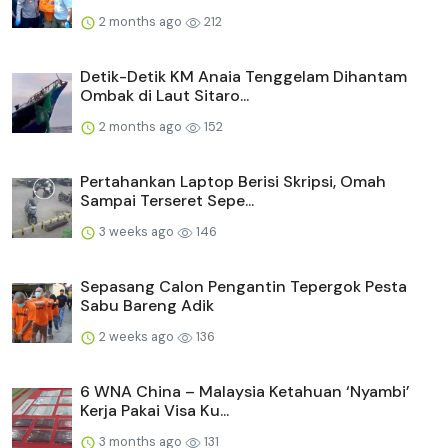
2 months ago
212
Detik-Detik KM Anaia Tenggelam Dihantam
Ombak di Laut Sitaro...
2 months ago
152
Pertahankan Laptop Berisi Skripsi, Omah
Sampai Terseret Sepe...
3 weeks ago
146
Sepasang Calon Pengantin Tepergok Pesta
Sabu Bareng Adik
2 weeks ago
136
6 WNA China – Malaysia Ketahuan ‘Nyambi’
Kerja Pakai Visa Ku...
3 months ago
131