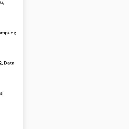
i,
 Lampung
2, Data
si