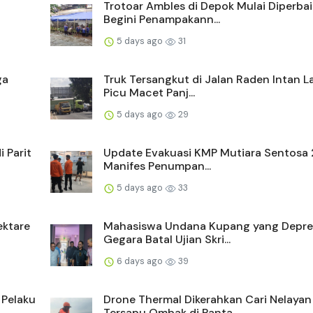
Trotoar Ambles di Depok Mulai Diperbaik
Begini Penampakann...
5 days ago
31
ga
Truk Tersangkut di Jalan Raden Intan
Picu Macet Panj...
5 days ago
29
 Parit
Update Evakuasi KMP Mutiara Sentosa 
Manifes Penumpan...
5 days ago
33
ektare
Mahasiswa Undana Kupang yang Depre
Gegara Batal Ujian Skri...
6 days ago
39
 Pelaku
Drone Thermal Dikerahkan Cari Nelayan
Tersapu Ombak di Panta...