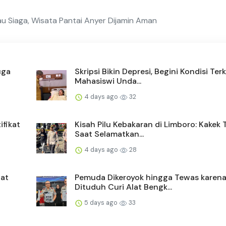
 Siaga, Wisata Pantai Anyer Dijamin Aman
uga
Skripsi Bikin Depresi, Begini Kondisi Terk
Mahasiswi Unda...
4 days ago
32
ifikat
Kisah Pilu Kebakaran di Limboro: Kakek
Saat Selamatkan...
4 days ago
28
bat
Pemuda Dikeroyok hingga Tewas karen
Dituduh Curi Alat Bengk...
5 days ago
33