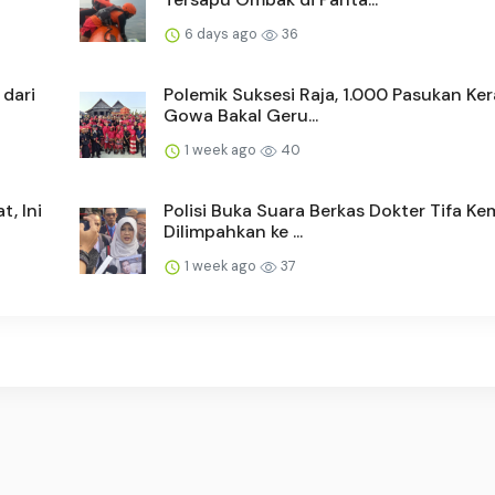
6 days ago
36
 dari
Polemik Suksesi Raja, 1.000 Pasukan Ke
Gowa Bakal Geru...
1 week ago
40
, Ini
Polisi Buka Suara Berkas Dokter Tifa Ke
Dilimpahkan ke ...
1 week ago
37