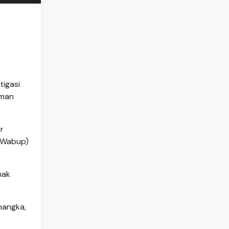
tigasi
aman
r
 (Wabup)
nak
nangka,