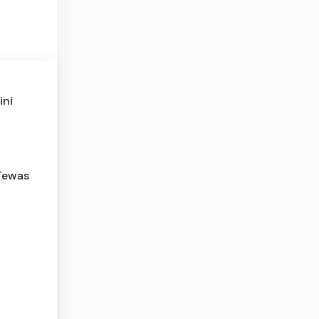
ini
 Tewas
a