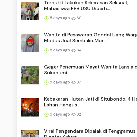
Terbukti Lakukan Kekerasan Seksual,
Mahasiswa FEB USU Diberh...
5 days ago
30
Wanita di Pesawaran Gondol Uang War
Modus Jual Sembako Mur...
5 days ago
34
Geger Penemuan Mayat Wanita Lansia di
Sukabumi
5 days ago
37
Kebakaran Hutan Jati di Situbondo, 4 H
Lahan Hangus
5 days ago
32
Viral Pengendara Dipalak di Tenggamus,
Diantar Keluar...