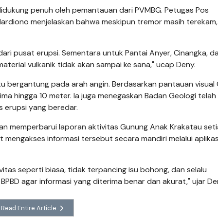
didukung penuh oleh pemantauan dari PVMBG. Petugas Pos
rdiono menjelaskan bahwa meskipun tremor masih terekam,
dari pusat erupsi. Sementara untuk Pantai Anyer, Cinangka, d
 material vulkanik tidak akan sampai ke sana," ucap Deny.
itu bergantung pada arah angin. Berdasarkan pantauan visual
i lima hingga 10 meter. Ia juga menegaskan Badan Geologi telah
 erupsi yang beredar.
n memperbarui laporan aktivitas Gunung Anak Krakatau set
 mengakses informasi tersebut secara mandiri melalui aplikas
as seperti biasa, tidak terpancing isu bohong, dan selalu
BD agar informasi yang diterima benar dan akurat," ujar De
Read Entire Article