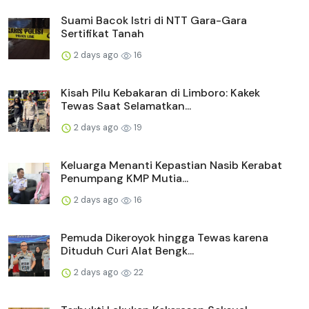
Suami Bacok Istri di NTT Gara-Gara
Sertifikat Tanah
2 days ago
16
Kisah Pilu Kebakaran di Limboro: Kakek
Tewas Saat Selamatkan...
2 days ago
19
Keluarga Menanti Kepastian Nasib Kerabat
Penumpang KMP Mutia...
2 days ago
16
Pemuda Dikeroyok hingga Tewas karena
Dituduh Curi Alat Bengk...
2 days ago
22