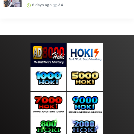
6 days ago
34