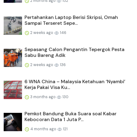
2 months ago
152
Pertahankan Laptop Berisi Skripsi, Omah
Sampai Terseret Sepe...
2 weeks ago
146
Sepasang Calon Pengantin Tepergok Pesta
Sabu Bareng Adik
2 weeks ago
136
6 WNA China – Malaysia Ketahuan ‘Nyambi’
Kerja Pakai Visa Ku...
3 months ago
130
Pemkot Bandung Buka Suara soal Kabar
Kebocoran Data 1 Juta P...
4 months ago
121