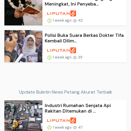
Meningkat, Ini Penyeba...
1 week ago
42
Polisi Buka Suara Berkas Dokter Tifa
Kembali Dilim...
1 week ago
39
Update Buletin News Petang Akurat Terbaik
Industri Rumahan Senjata Api
Rakitan Ditemukan di ...
1 week ago
47