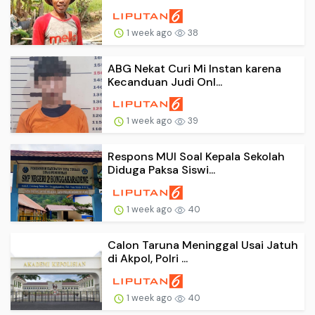
1 week ago
38
ABG Nekat Curi Mi Instan karena
Kecanduan Judi Onl...
1 week ago
39
Respons MUI Soal Kepala Sekolah
Diduga Paksa Siswi...
1 week ago
40
Calon Taruna Meninggal Usai Jatuh
di Akpol, Polri ...
1 week ago
40