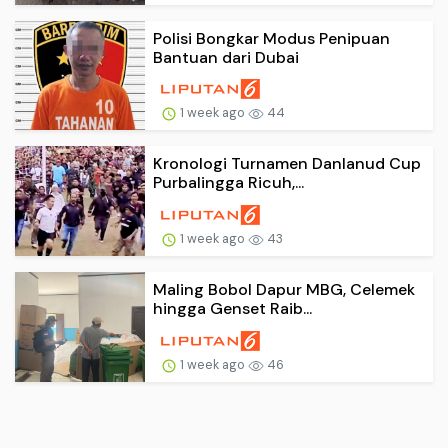
Polisi Bongkar Modus Penipuan
Bantuan dari Dubai
1 week ago
44
Kronologi Turnamen Danlanud Cup
Purbalingga Ricuh,...
1 week ago
43
Maling Bobol Dapur MBG, Celemek
hingga Genset Raib...
1 week ago
46