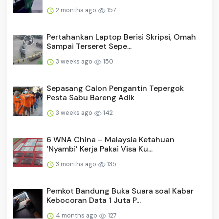
2 months ago
157
Pertahankan Laptop Berisi Skripsi, Omah
Sampai Terseret Sepe...
3 weeks ago
150
Sepasang Calon Pengantin Tepergok
Pesta Sabu Bareng Adik
3 weeks ago
142
6 WNA China – Malaysia Ketahuan
‘Nyambi’ Kerja Pakai Visa Ku...
3 months ago
135
Pemkot Bandung Buka Suara soal Kabar
Kebocoran Data 1 Juta P...
4 months ago
127