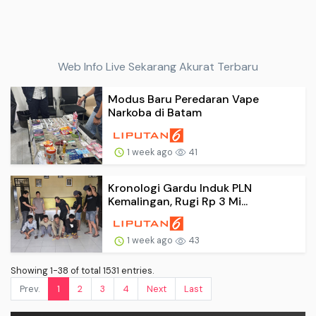
Web Info Live Sekarang Akurat Terbaru
Modus Baru Peredaran Vape
Narkoba di Batam
1 week ago
41
Kronologi Gardu Induk PLN
Kemalingan, Rugi Rp 3 Mi...
1 week ago
43
Showing 1-38 of total 1531 entries.
Prev.
1
2
3
4
Next
Last