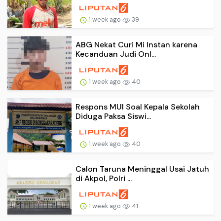
1 week ago
39
ABG Nekat Curi Mi Instan karena
Kecanduan Judi Onl...
1 week ago
40
Respons MUI Soal Kepala Sekolah
Diduga Paksa Siswi...
1 week ago
40
Calon Taruna Meninggal Usai Jatuh
di Akpol, Polri ...
1 week ago
41