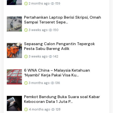
2 months ago
159
Pertahankan Laptop Berisi Skripsi, Omah
Sampai Terseret Sepe...
3 weeks ago
150
Sepasang Calon Pengantin Tepergok
Pesta Sabu Bareng Adik
3 weeks ago
142
6 WNA China – Malaysia Ketahuan
‘Nyambi’ Kerja Pakai Visa Ku...
3 months ago
136
Pemkot Bandung Buka Suara soal Kabar
Kebocoran Data 1 Juta P...
4 months ago
128