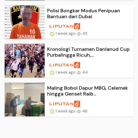
Polisi Bongkar Modus Penipuan
Bantuan dari Dubai
1 week ago
45
Kronologi Turnamen Danlanud Cup
Purbalingga Ricuh,...
1 week ago
44
Maling Bobol Dapur MBG, Celemek
hingga Genset Raib...
1 week ago
46