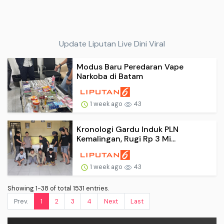
Update Liputan Live Dini Viral
Modus Baru Peredaran Vape
Narkoba di Batam
1 week ago
43
Kronologi Gardu Induk PLN
Kemalingan, Rugi Rp 3 Mi...
1 week ago
43
Showing 1-38 of total 1531 entries.
Prev.
1
2
3
4
Next
Last