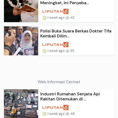
Meningkat, Ini Penyeba...
1 week ago
42
Polisi Buka Suara Berkas Dokter Tifa
Kembali Dilim...
1 week ago
39
Web Informasi Cermat
Industri Rumahan Senjata Api
Rakitan Ditemukan di ...
1 week ago
48