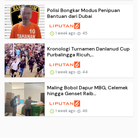
Polisi Bongkar Modus Penipuan
Bantuan dari Dubai
1 week ago
45
Kronologi Turnamen Danlanud Cup
Purbalingga Ricuh,...
1 week ago
44
Maling Bobol Dapur MBG, Celemek
hingga Genset Raib...
1 week ago
46