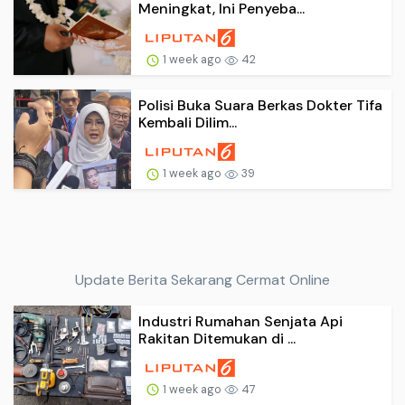
Meningkat, Ini Penyeba...
1 week ago
42
Polisi Buka Suara Berkas Dokter Tifa
Kembali Dilim...
1 week ago
39
Update Berita Sekarang Cermat Online
Industri Rumahan Senjata Api
Rakitan Ditemukan di ...
1 week ago
47