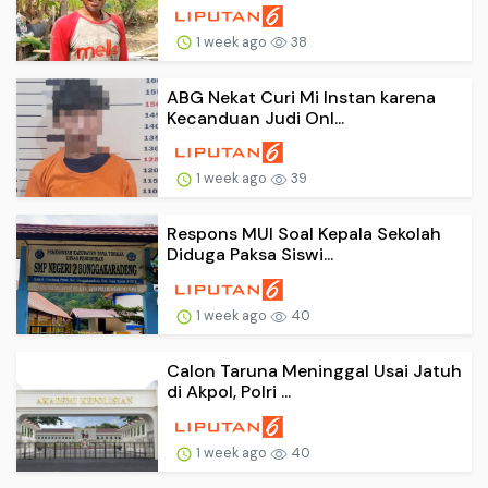
1 week ago
38
ABG Nekat Curi Mi Instan karena
Kecanduan Judi Onl...
1 week ago
39
Respons MUI Soal Kepala Sekolah
Diduga Paksa Siswi...
1 week ago
40
Calon Taruna Meninggal Usai Jatuh
di Akpol, Polri ...
1 week ago
40