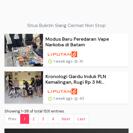
Situs Buletin Siang Cermat Non Stop
Modus Baru Peredaran Vape
Narkoba di Batam
1 week ago
41
Kronologi Gardu Induk PLN
Kemalingan, Rugi Rp 3 Mi...
1 week ago
43
Showing 1-38 of total 1531 entries.
Prev.
1
2
3
4
Next
Last