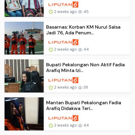
2 weeks ago
45
Basarnas: Korban KM Nurul Salsa
Jadi 76, Ada Penum...
2 weeks ago
44
Bupati Pekalongan Non Aktif Fadia
Arafiq Minta Izi...
2 weeks ago
38
Mantan Bupati Pekalongan Fadia
Arafiq Didakwa Teri...
2 weeks ago
44