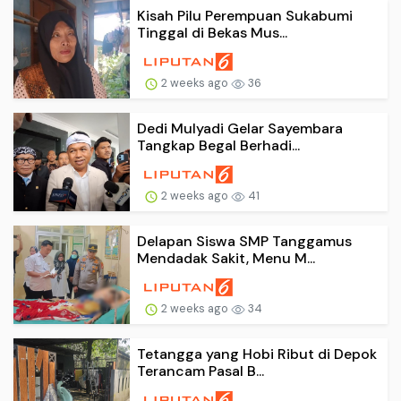
Kisah Pilu Perempuan Sukabumi
Tinggal di Bekas Mus...
2 weeks ago
36
Dedi Mulyadi Gelar Sayembara
Tangkap Begal Berhadi...
2 weeks ago
41
Delapan Siswa SMP Tanggamus
Mendadak Sakit, Menu M...
2 weeks ago
34
Tetangga yang Hobi Ribut di Depok
Terancam Pasal B...