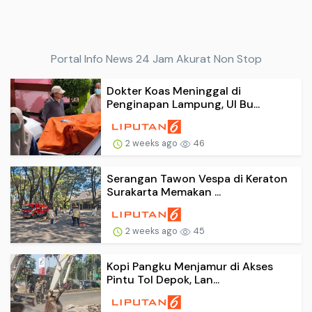
Portal Info News 24 Jam Akurat Non Stop
Dokter Koas Meninggal di
Penginapan Lampung, UI Bu...
2 weeks ago
46
Serangan Tawon Vespa di Keraton
Surakarta Memakan ...
2 weeks ago
45
Kopi Pangku Menjamur di Akses
Pintu Tol Depok, Lan...