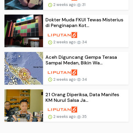
2 weeks ago
31
Dokter Muda FKUI Tewas Misterius
di Penginapan Kot...
2 weeks ago
34
Aceh Diguncang Gempa Terasa
Sampai Medan, Bikin Wa...
2 weeks ago
34
21 Orang Diperiksa, Data Manifes
KM Nurul Salsa Ja...
2 weeks ago
35