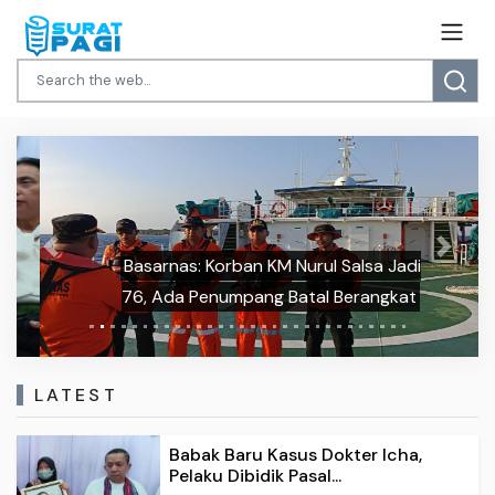
Previous
Next
Basarnas: Korban KM Nurul Salsa Jadi
76, Ada Penumpang Batal Berangkat
LATEST
Babak Baru Kasus Dokter Icha,
Pelaku Dibidik Pasal...