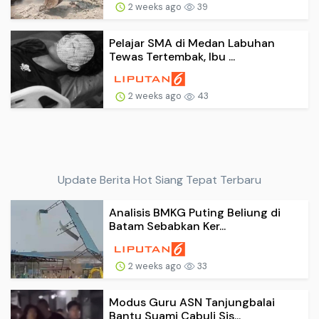
2 weeks ago
39
Pelajar SMA di Medan Labuhan
Tewas Tertembak, Ibu ...
2 weeks ago
43
Update Berita Hot Siang Tepat Terbaru
Analisis BMKG Puting Beliung di
Batam Sebabkan Ker...
2 weeks ago
33
Modus Guru ASN Tanjungbalai
Bantu Suami Cabuli Sis...