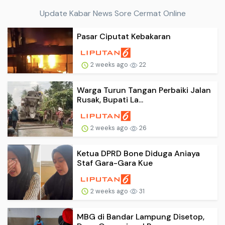
Update Kabar News Sore Cermat Online
Pasar Ciputat Kebakaran
2 weeks ago
22
Warga Turun Tangan Perbaiki Jalan
Rusak, Bupati La...
2 weeks ago
26
Ketua DPRD Bone Diduga Aniaya
Staf Gara-Gara Kue
2 weeks ago
31
MBG di Bandar Lampung Disetop,