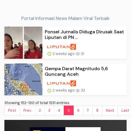
Portal Informasi News Malam Viral Terbaik
Ponsel Jurnalis Diduga Dirusak Saat
Liputan di PN ...
2 weeks ago
31
Gempa Darat Magnitudo 5,6
Guncang Aceh
2 weeks ago
32
Showing 152-190 of total 1531 entries.
First
Prev.
2
3
4
5
6
7
8
Next
Last