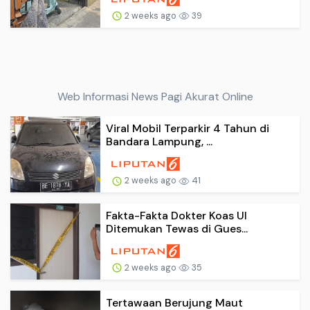
2 weeks ago
39
Web Informasi News Pagi Akurat Online
Viral Mobil Terparkir 4 Tahun di
Bandara Lampung, ...
2 weeks ago
41
Fakta-Fakta Dokter Koas UI
Ditemukan Tewas di Gues...
2 weeks ago
35
Tertawaan Berujung Maut