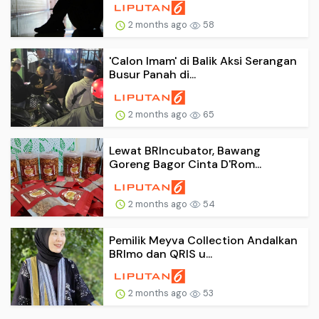
2 months ago
58
'Calon Imam' di Balik Aksi Serangan
Busur Panah di...
2 months ago
65
Lewat BRIncubator, Bawang
Goreng Bagor Cinta D'Rom...
2 months ago
54
Pemilik Meyva Collection Andalkan
BRImo dan QRIS u...
2 months ago
53