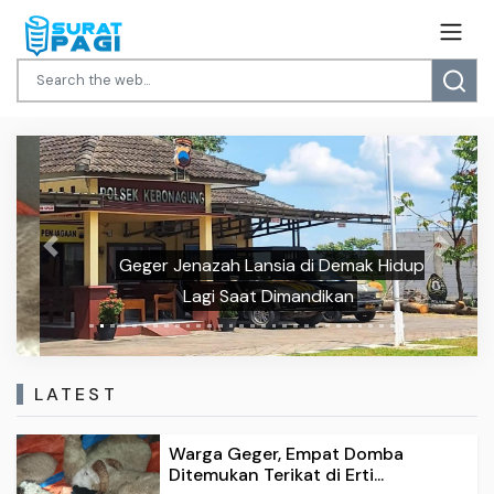
Previous
Next
Geger Jenazah Lansia di Demak Hidup
Lagi Saat Dimandikan
LATEST
Warga Geger, Empat Domba
Ditemukan Terikat di Erti...