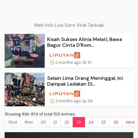
Web Info Live Sore Viral Terbaik
Kisah Sukses Alinia Melati, Bawa
Bagor Cinta D'Rom...
2 months ago
51
Selain Lima Orang Meninggal, Ini
Dampak Ledakan Di...
2 months ago
56
Showing 836-874 of total 1531 entries.
First
Prev.
20
21
22
23
24
25
26
Next