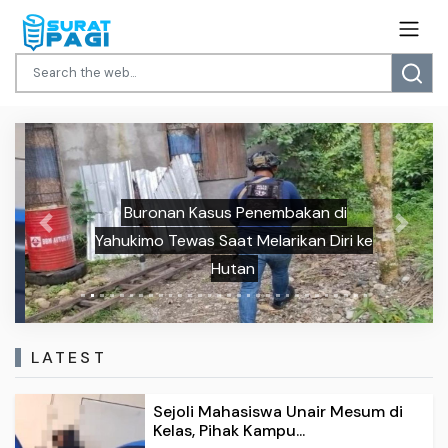
Buronan Kasus Penembakan di
Previous
Next
Yahukimo Tewas Saat Melarikan Diri ke
Hutan
LATEST
Sejoli Mahasiswa Unair Mesum di
Kelas, Pihak Kampu...