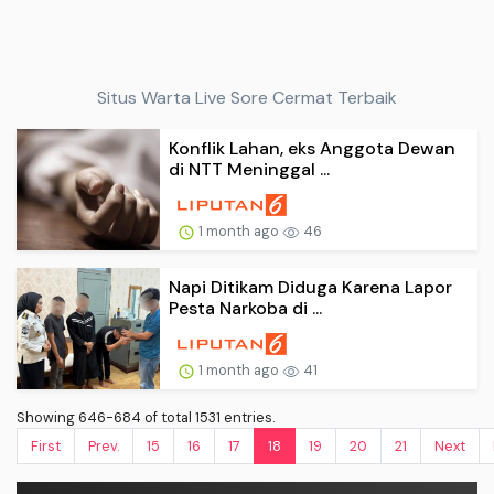
Situs Warta Live Sore Cermat Terbaik
Konflik Lahan, eks Anggota Dewan
di NTT Meninggal ...
1 month ago
46
Napi Ditikam Diduga Karena Lapor
Pesta Narkoba di ...
1 month ago
41
Showing 646-684 of total 1531 entries.
First
Prev.
15
16
17
18
19
20
21
Next